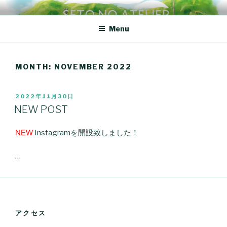
Skip
SETONOATELIER
創造力は「落ち着き」からだ。
to
Menu
content
MONTH:
NOVEMBER 2022
POSTED
2022年11月30日
ON
NEW POST
NEW
Instagramを開設致しました！
…
アクセス